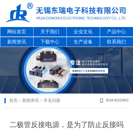
网站首页
关于我们
企业文化
产品中心
新闻资讯
下载中心
生产设备
联系我们
首页
>
新闻资讯
>
常见问题
0510-83555055
二极管反接电源，是为了防止反接吗