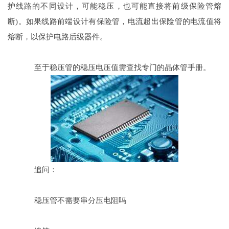
护线路的不同设计，可能稳压，也可能直接将前级保险管熔
断)。如果线路前端设计有保险管，电流超出保险管的电流值将
熔断，以保护电路后级器件。
至于稳压管的稳压电压值需查找专门的晶体管手册。
追问：
稳压管不需要串分压电阻吗