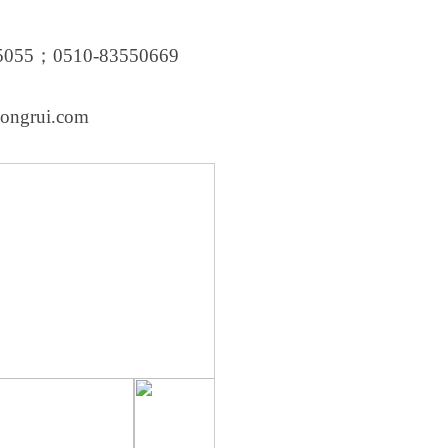
55055；
0510-83550669
ongrui.com