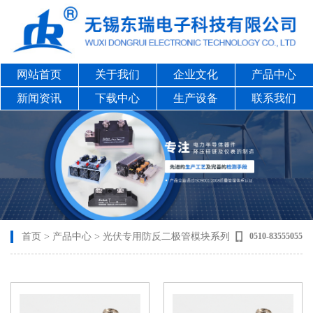
网站首页
关于我们
企业文化
产品中心
新闻资讯
下载中心
生产设备
联系我们
首页
>
产品中心
>
光伏专用防反二极管模块系列
0510-83555055