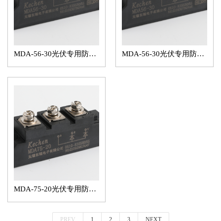
MDA-56-30光伏专用防反二极管模块
MDA-56-30光伏专用防反二极管模块
MDA-75-20光伏专用防反二极管模块
PREV
1
2
3
NEXT